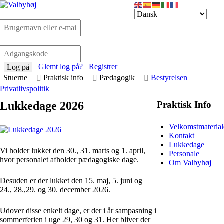
Glemt log på?
Registrer
Log på
Stuerne
Praktisk info
Pædagogik
Bestyrelsen
Privatlivspolitik
Lukkedage 2026
Praktisk Info
Velkomstmaterial
Kontakt
Lukkedage
Vi holder lukket den 30., 31. marts og 1. april,
Personale
hvor personalet afholder pædagogiske dage.
Om Valbyhøj
Desuden er der lukket den 15. maj, 5. juni og
24., 28.,29. og 30. december 2026.
Udover disse enkelt dage, er der i år sampasning i
sommerferien i uge 29, 30 og 31. Her bliver der