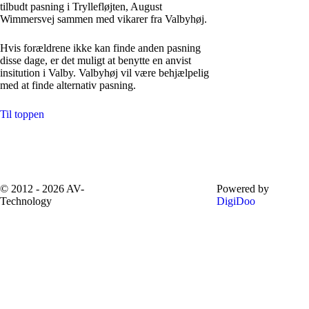
tilbudt pasning i Tryllefløjten, August
Wimmersvej sammen med vikarer fra Valbyhøj.
Hvis forældrene ikke kan finde anden pasning
disse dage, er det muligt at benytte en anvist
insitution i Valby. Valbyhøj vil være behjælpelig
med at finde alternativ pasning.
Til toppen
Valbyhøj • Thyregodsvej 14 st. - 2500
Valby • Tlf 3630 2379 • cj6v@kk.dk
© 2012 - 2026 AV-
Powered by
Technology
DigiDoo