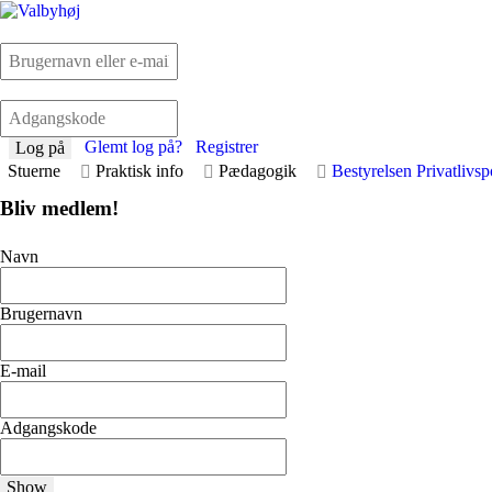
Glemt log på?
Registrer
Log på
Stuerne
Praktisk info
Pædagogik
Bestyrelsen
Privatlivsp
Bliv medlem!
Navn
Brugernavn
E-mail
Adgangskode
Show