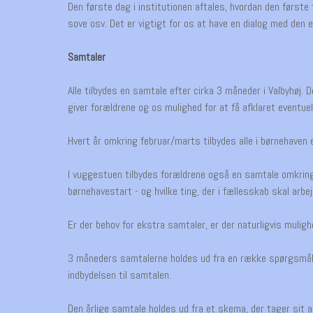
Den første dag i institutionen aftales, hvordan den første
sove osv. Det er vigtigt for os at have en dialog med den e
Samtaler
Alle tilbydes en samtale efter cirka 3 måneder i Valbyhøj.
giver forældrene og os mulighed for at få afklaret eventue
Hvert år omkring februar/marts tilbydes alle i børnehaven
I vuggestuen tilbydes forældrene også en samtale omkring
børnehavestart - og hvilke ting, der i fællesskab skal arbe
Er der behov for ekstra samtaler, er der naturligvis muligh
3 måneders samtalerne holdes ud fra en række spørgsmål i 
indbydelsen til samtalen.
Den årlige samtale holdes ud fra et skema, der tager sit