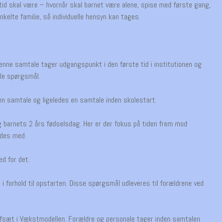
 tid skal være – hvornår skal barnet være alene, spise med første gang,
nkelte familie, så individuelle hensyn kan tages.
 Denne samtale tager udgangspunkt i den første tid i institutionen og
lle spørgsmål.
 en samtale og ligeledes en samtale inden skolestart.
 barnets 2 års fødselsdag. Her er der fokus på tiden frem mod
jdes med.
ed for det.
forhold til opstarten. Disse spørgsmål udleveres til forældrene ved
 afsæt i Vækstmodellen. Forældre og personale tager inden samtalen