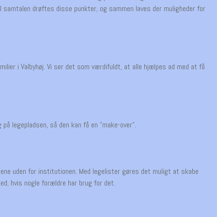
. Til samtalen drøftes disse punkter, og sammen laves der muligheder for
lier i Valbyhøj. Vi ser det som værdifuldt, at alle hjælpes ad med at få
ag på legepladsen, så den kan få en "make-over".
ene uden for institutionen. Med legelister gøres det muligt at skabe
d, hvis nogle forældre har brug for det.