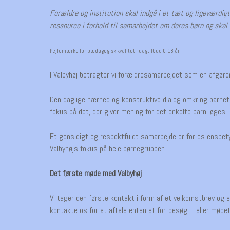
Forældre og institution skal indgå i et tæt og ligeværdig
ressource i forhold til samarbejdet om deres børn og skal
Pejlemærke for pædagogisk kvalitet i dagtilbud 0-18 år
I Valbyhøj betragter vi forældresamarbejdet som en afgøren
Den daglige nærhed og konstruktive dialog omkring barne
fokus på det, der giver mening for det enkelte barn, øges.
Et gensidigt og respektfuldt samarbejde er for os ensbety
Valbyhøjs fokus på hele børnegruppen.
Det første møde med Valbyhøj
Vi tager den første kontakt i form af et velkomstbrev og 
kontakte os for at aftale enten et for-besøg – eller mødeti